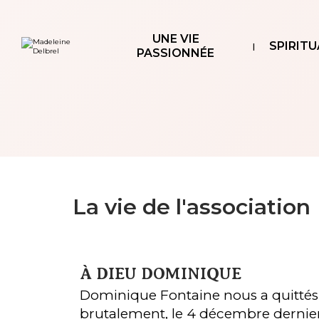
Aller
Outils
au
personnels
contenu.
|
UNE VIE
Aller
SPIRITU
à
PASSIONNÉE
la
navigation
La vie de l'association
À DIEU DOMINIQUE
Dominique Fontaine nous a quittés
brutalement, le 4 décembre dernie