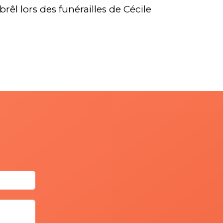
brêl lors des funérailles de Cécile
CONTIE en l’église Saint Jean-
tiste de Belleville, le mardi 10
ptembre 2024