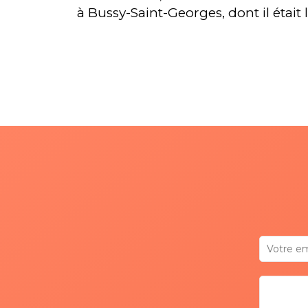
à Bussy-Saint-Georges, dont il était 
curé depuis 12 ans. Ordonné prêtre
de la Mission de France en 1980,
Dominique rejoint l’équipe d’Ivry-su
Seine en 1991.