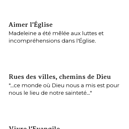
rassemblés pour la 3ème édition des «
Journée d’étude et de partage [1] » ,
invités au désert avec Madeleine, son
Aimer l'Église
langage, sa poétique et sa mystique. Ce
sont les fils de la vocation baptismale de
Madeleine a été mêlée aux luttes et
Madeleine à travers l’image de la robe
incompréhensions dans l'Église.
qu’ils ont tenté de tirer, démêler, étudier,
méditer, et faire les leurs.
Rues des villes, chemins de Dieu
"...ce monde où Dieu nous a mis est pour
nous le lieu de notre sainteté..."
Vivre l'Evangile