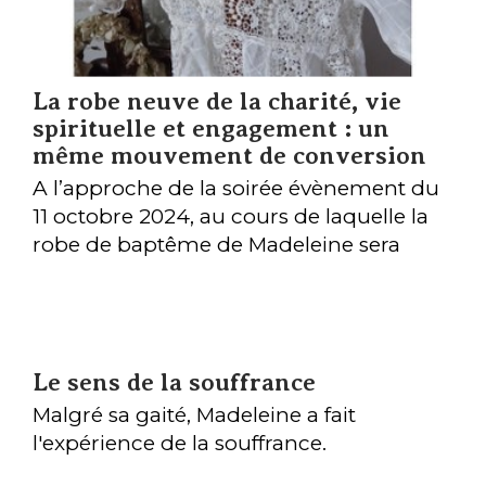
La robe neuve de la charité, vie
spirituelle et engagement : un
même mouvement de conversion
A l’approche de la soirée évènement du
11 octobre 2024, au cours de laquelle la
robe de baptême de Madeleine sera
offerte et confiée au diocèse de Créteil
par sa famille, retour sur cette belle
image de la « robe neuve de la charité »
et partage des découpages, bâtis,
Le sens de la souffrance
assemblages et tirages d’aiguilles ayant
constitué, point après point, le patron
Malgré sa gaité, Madeleine a fait
des réflexions d'une vingtaine de
l'expérience de la souffrance.
participants le samedi 15 juin dernier,