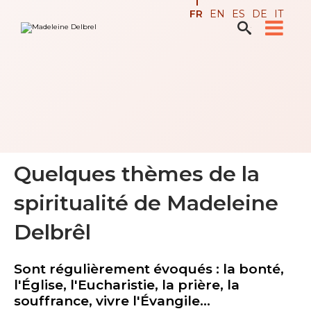
Aller
Outils
FR
EN
ES
DE
IT
au
personnels
contenu.

Recherche avancée…
|
Aller
à
la
navigation
Quelques thèmes de la
spiritualité de Madeleine
Delbrêl
Sont régulièrement évoqués : la bonté,
l'Église, l'Eucharistie, la prière, la
souffrance, vivre l'Évangile...