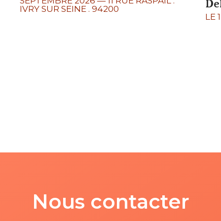
SEPTEMBRE 2026
—
11 RUE RASPAIL .
De
IVRY SUR SEINE . 94200
LE 
Nous contacter