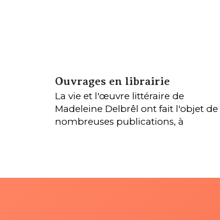
Ouvrages en librairie
La vie et l'œuvre littéraire de
Madeleine Delbrêl ont fait l'objet de
nombreuses publications, à
commencer par ses œuvres
complètes, éditées par Nouvelle Cit
Plusieurs auteurs ont publié des
études thématiques à partir de la vi
et des écrits de Madeleine.