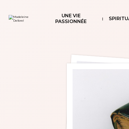
Aller
Outils
au
personnels
contenu.
|
UNE VIE
Aller
SPIRITU
à
PASSIONNÉE
la
navigation