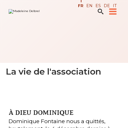
Aller
Outils
FR
EN
ES
DE
IT
au
personnels
contenu.

Recherche avancée…
|
Aller
à
la
navigation
La vie de l'association
À DIEU DOMINIQUE
Dominique Fontaine nous a quittés,