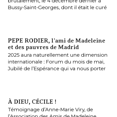
brutalement, le 4 décembre dernier à
Bussy-Saint-Georges, dont il était le curé
depuis 12 ans. Ordonné prêtre de la
Mission de France en 1980, Dominique
rejoint l’équipe d’Ivry-sur-Seine en 1991.
PEPE RODIER, l’ami de Madeleine
et des pauvres de Madrid
2025 aura naturellement une dimension
internationale : Forum du mois de mai,
Jubilé de l’Espérance qui va nous porter
tout au long de l’année, etc. Comme
nous vous l’avions partagé dans la Lettre
aux Amis d’octobre dernier, Pepe Rodier
nous a quitté le 10 août 2024. Nous avons
À DIEU, CÉCILE !
souhaité lui rendre hommage en vous
racontant son histoire et son parcours
Témoignage d’Anne-Marie Viry, de
avec Madeleine, qu’il a su faire connaitre
l’Association des Amis de Madeleine