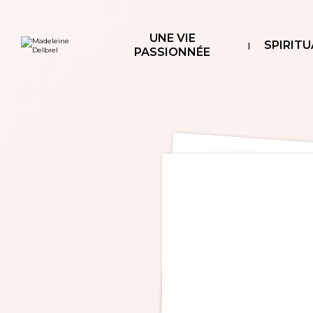
Aller
Outils
au
personnels
contenu.
|
UNE VIE
Aller
SPIRITU
à
PASSIONNÉE
la
navigation