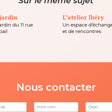
Sur le même sujet
jardin
L'atelier Ibéry
ardin du 11 rue
Un espace d’échang
pail
et de rencontres
Nous contacter