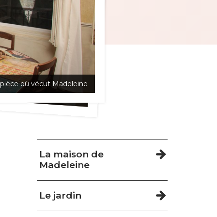
 pièce où vécut Madeleine
ièce où vécut Madeleine
Navigation
La maison de
Madeleine
Le jardin