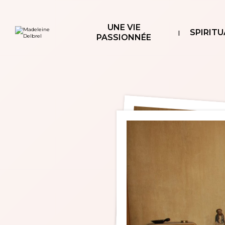
Aller
Outils
au
personnels
contenu.
|
UNE VIE
Aller
SPIRITU
à
PASSIONNÉE
la
navigation