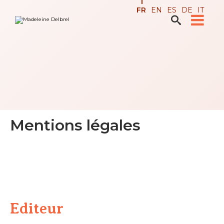
Aller
Outils
FR
EN
ES
DE
IT
au
personnels
contenu.

Recherche avancée…
|
Aller
à
la
navigation
Mentions légales
Editeur