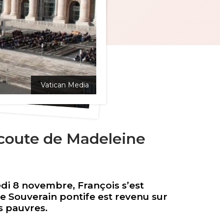
Vatican Media
Vatican Media
'écoute de Madeleine
edi 8 novembre, François s’est
Le Souverain pontife est revenu sur
es pauvres.