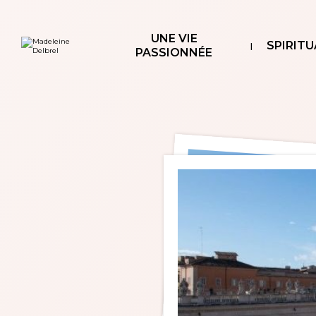
Aller
Outils
au
personnels
contenu.
|
UNE VIE
Aller
SPIRITU
à
PASSIONNÉE
la
navigation