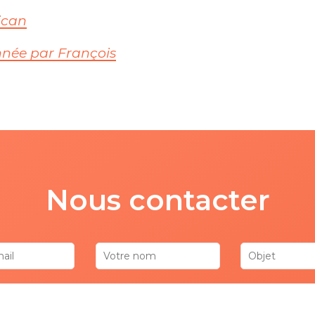
tican
onnée par François
Nous contacter