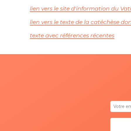
lien vers le site d'information du Va
lien vers le texte de la catéchèse d
texte avec références récentes