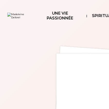
Aller
Outils
au
personnels
contenu.
|
UNE VIE
Aller
SPIRITU
à
PASSIONNÉE
la
navigation