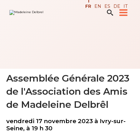
Aller
Outils
FR
EN
ES
DE
IT
au
personnels
contenu.

Recherche avancée…
|
Aller
à
la
navigation
Assemblée Générale 2023
de l'Association des Amis
de Madeleine Delbrêl
vendredi 17 novembre 2023 à Ivry-sur-
Seine, à 19 h 30