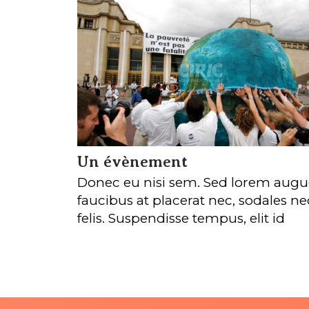
Un évènement
Donec eu nisi sem. Sed lorem augu
faucibus at placerat nec, sodales ne
felis. Suspendisse tempus, elit id
placerat aliquam, augue quam
viverra lorem, vitae porttitor sapien
nisi ac velit. Suspendisse non lectus
justo adipiscing mollis quis quis orc
Pellentesque fringilla ultricies