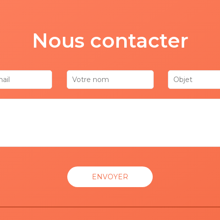
m,
Nous contacter
get