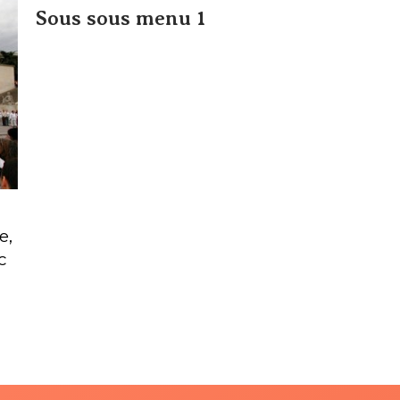
Sous sous menu 1
e,
c
 in
i.