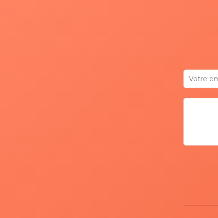
hendrerit. Aenean augue nulla,
gravida sit amet vulputate dignissi
placerat et sapien. Ut a erat risus, e
ornare diam.