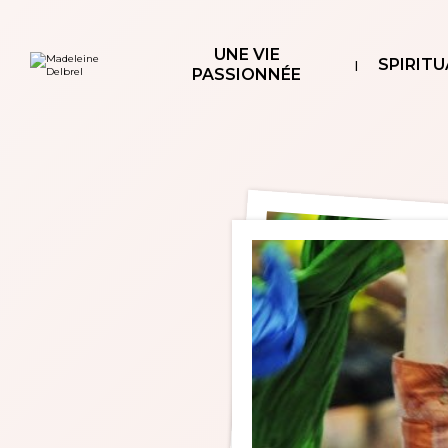
Aller
Outils
au
personnels
contenu.
|
UNE VIE
Aller
SPIRITU
à
PASSIONNÉE
la
navigation