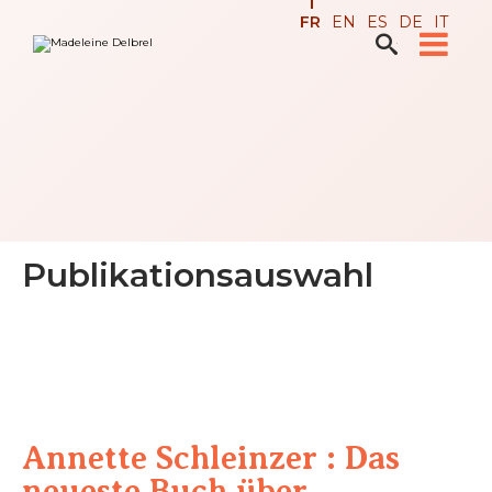
Aller
Outils
FR
EN
ES
DE
IT
au
personnels
contenu.

Recherche avancée…
|
Aller
à
la
navigation
Publikationsauswahl
Annette Schleinzer : Das
neueste Buch über