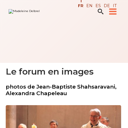
Aller
Outils
FR
EN
ES
DE
IT
au
personnels
contenu.

Recherche avancée…
|
Aller
à
la
navigation
Le forum en images
photos de Jean-Baptiste Shahsaravani,
Alexandra Chapeleau