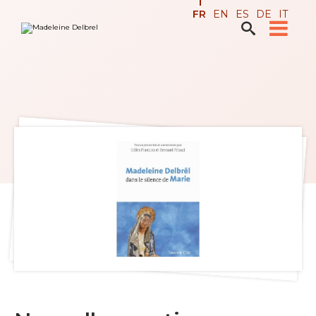
Aller
Outils
FR
EN
ES
DE
IT
au
personnels
contenu.

Recherche avancée…
|
Aller
à
la
navigation