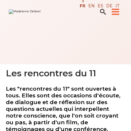
Aller
Outils
FR
EN
ES
DE
IT
au
personnels
contenu.

Recherche avancée…
|
Aller
à
la
navigation
Les rencontres du 11
Les "rencontres du 11" sont ouvertes à
tous. Elles sont des occasions d'écoute,
de dialogue et de réflexion sur des
questions actuelles qui interpellent
notre conscience, que l'on soit croyant
ou pas, à partir d'un film, de
témoignages ou d'une conférence.