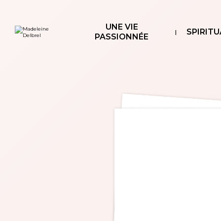
Aller
Outils
au
personnels
contenu.
|
UNE VIE
Aller
SPIRITU
à
PASSIONNÉE
la
navigation