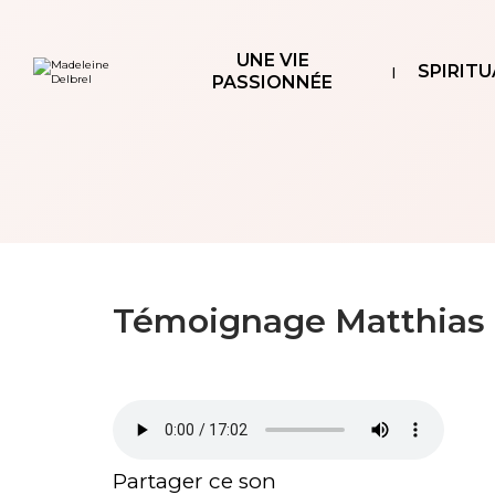
Aller
Outils
au
personnels
contenu.
|
UNE VIE
Aller
SPIRITU
à
PASSIONNÉE
la
navigation
Témoignage Matthias 
Partager ce son