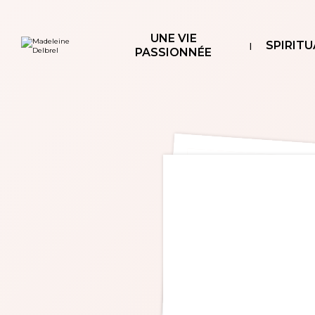
Aller
Outils
au
personnels
contenu.
|
UNE VIE
Aller
SPIRITU
à
PASSIONNÉE
la
navigation