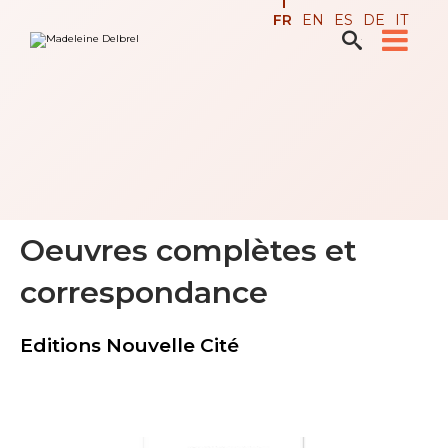
Aller
Outils
FR
EN
ES
DE
IT
au
personnels
contenu.

Recherche avancée…
|
Aller
à
la
navigation
Oeuvres complètes et
correspondance
Editions Nouvelle Cité