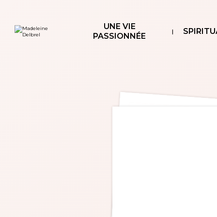
Aller
Outils
au
personnels
contenu.
|
UNE VIE
Aller
SPIRITU
à
PASSIONNÉE
la
navigation