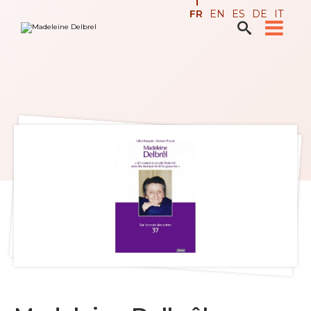
Aller
Outils
FR
EN
ES
DE
IT
au
personnels
contenu.

Recherche avancée…
|
Aller
à
la
navigation