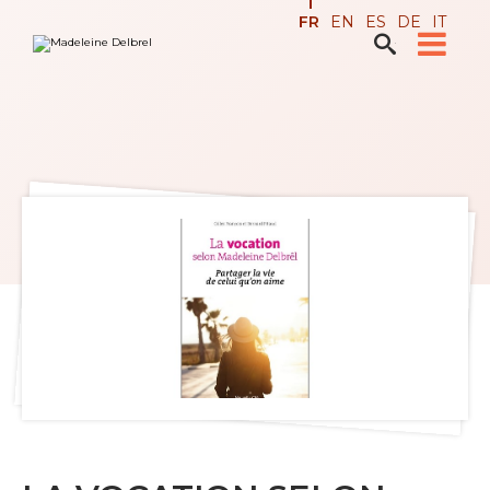
Aller
Outils
FR
EN
ES
DE
IT
au
personnels
contenu.

Recherche avancée…
|
Aller
à
la
navigation