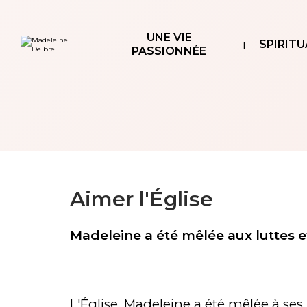
Aller
Outils
au
personnels
contenu.
|
UNE VIE
Aller
SPIRITU
à
PASSIONNÉE
la
navigation
Aimer l'Église
Madeleine a été mêlée aux luttes e
L'Église, Madeleine a été mêlée à ses 