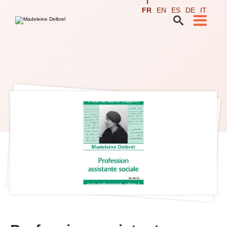
Aller
Outils
au
personnels
FR
EN
ES
DE
IT
contenu.

|
Recherche avancée…
Aller
à
la
navigation