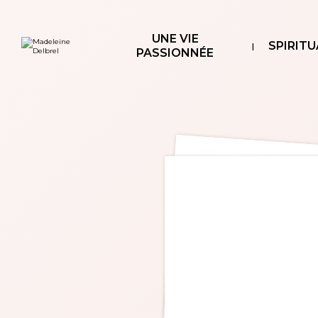
Aller
Outils
au
personnels
contenu.
|
UNE VIE
Aller
SPIRITU
à
PASSIONNÉE
la
navigation