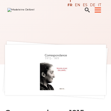
Aller
Outils
FR
EN
ES
DE
IT
au
personnels
contenu.

Recherche avancée…
|
Aller
à
la
navigation