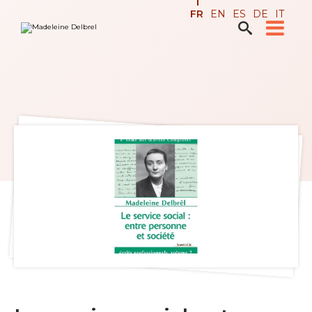
Aller
Outils
FR
EN
ES
DE
IT
au
personnels
contenu.

Recherche avancée…
|
Aller
à
la
navigation