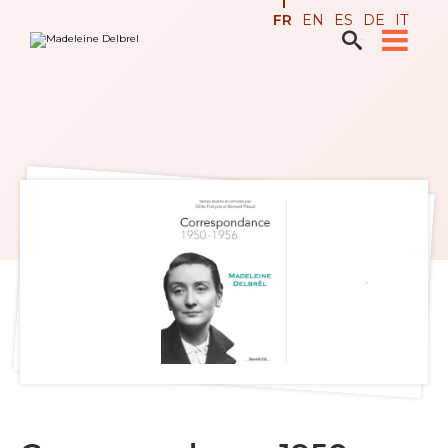
Aller
Outils
FR
EN
ES
DE
IT
au
personnels
contenu.

Recherche avancée…
|
Aller
à
la
navigation